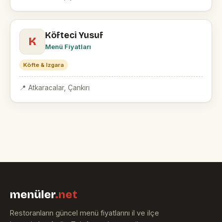
Köfteci Yusuf
K
Menü Fiyatları
Köfte & Izgara
📍 Atkaracalar, Çankırı
menüler
.net
Restoranların güncel menü fiyatlarını il ve ilçe