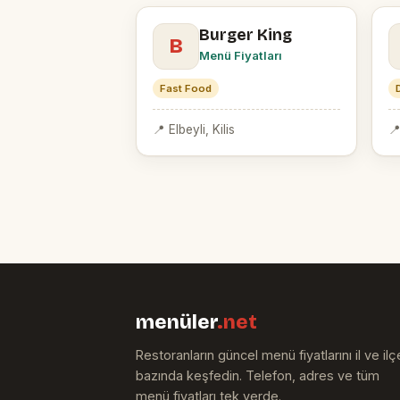
Burger King
B
Menü Fiyatları
Fast Food
📍 Elbeyli, Kilis
📍
menüler
.net
Restoranların güncel menü fiyatlarını il ve ilç
bazında keşfedin. Telefon, adres ve tüm
menü fiyatları tek yerde.