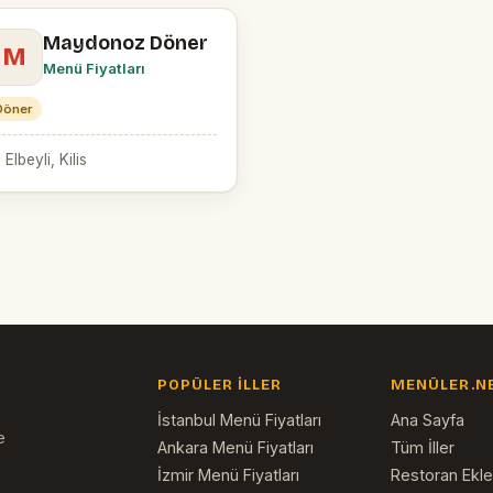
Maydonoz Döner
M
Menü Fiyatları
Döner
 Elbeyli, Kilis
POPÜLER İLLER
MENÜLER.N
İstanbul Menü Fiyatları
Ana Sayfa
e
Ankara Menü Fiyatları
Tüm İller
İzmir Menü Fiyatları
Restoran Ekl